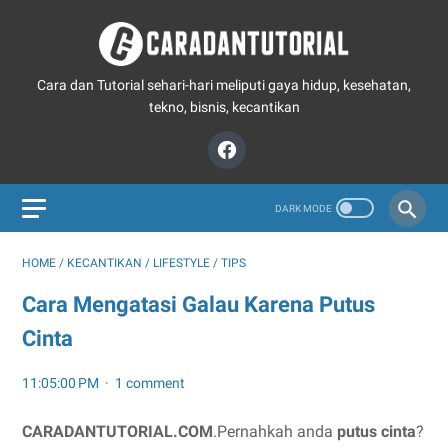
Cara dan Tutorial sehari-hari meliputi gaya hidup, kesehatan,
tekno, bisnis, kecantikan
HOME
/
KECANTIKAN
/
LIFESTYLE
/
TIPS
Cara Mengatasi Galau Karena Putus
Cinta
11:05:00 PM
1 comment
CARADANTUTORIAL.COM
.Pernahkah anda
putus cinta
?