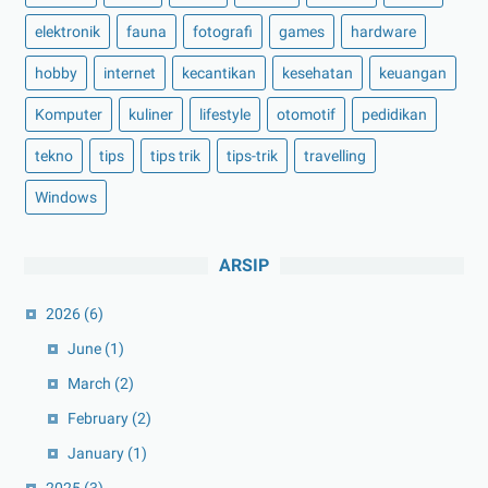
elektronik
fauna
fotografi
games
hardware
hobby
internet
kecantikan
kesehatan
keuangan
Komputer
kuliner
lifestyle
otomotif
pedidikan
tekno
tips
tips trik
tips-trik
travelling
Windows
ARSIP
2026
(6)
June
(1)
March
(2)
February
(2)
January
(1)
2025
(3)