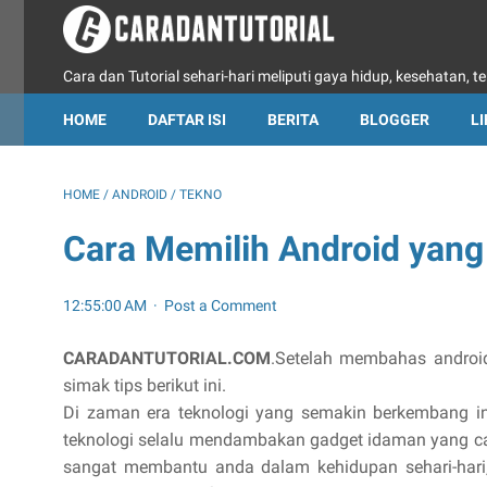
Cara dan Tutorial sehari-hari meliputi gaya hidup, kesehatan, te
HOME
DAFTAR ISI
BERITA
BLOGGER
L
HOME
/
ANDROID
/
TEKNO
Cara Memilih Android yang
12:55:00 AM
Post a Comment
CARADANTUTORIAL.COM
.Setelah membahas android
simak tips berikut ini.
Di zaman era teknologi yang semakin berkembang in
teknologi selalu mendambakan gadget idaman yang ca
sangat membantu anda dalam kehidupan sehari-hari,s