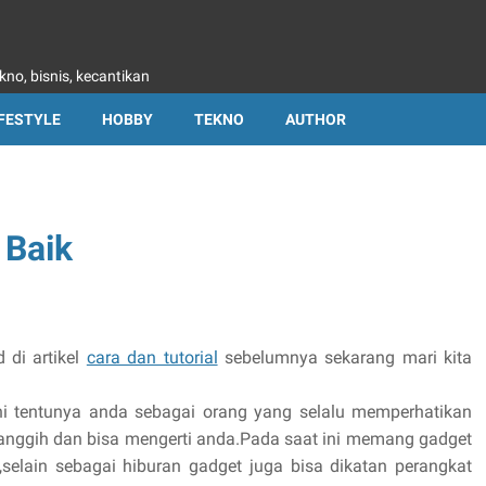
kno, bisnis, kecantikan
IFESTYLE
HOBBY
TEKNO
AUTHOR
 Baik
 di artikel
cara dan tutorial
sebelumnya sekarang mari kita
i tentunya anda sebagai orang yang selalu memperhatikan
nggih dan bisa mengerti anda.Pada saat ini memang gadget
elain sebagai hiburan gadget juga bisa dikatan perangkat