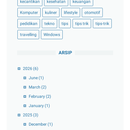
kecantikan
kesehatan
keuangan
Komputer
kuliner
lifestyle
otomotif
pedidikan
tekno
tips
tips trik
tips-trik
travelling
Windows
ARSIP
2026
(6)
June
(1)
March
(2)
February
(2)
January
(1)
2025
(3)
December
(1)