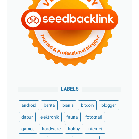
LABELS
android
berita
bisnis
bitcoin
blogger
dapur
elektronik
fauna
fotografi
games
hardware
hobby
internet