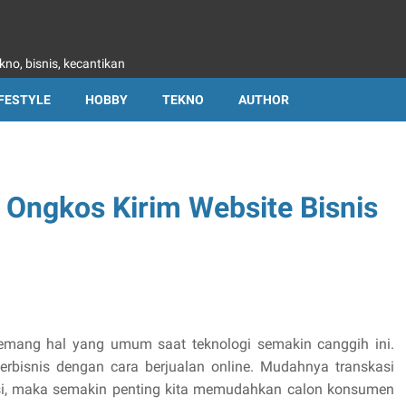
kno, bisnis, kecantikan
IFESTYLE
HOBBY
TEKNO
AUTHOR
 Ongkos Kirim Website Bisnis
memang hal yang umum saat teknologi semakin canggih ini.
rbisnis dengan cara berjualan online. Mudahnya transkasi
i, maka semakin penting kita memudahkan calon konsumen