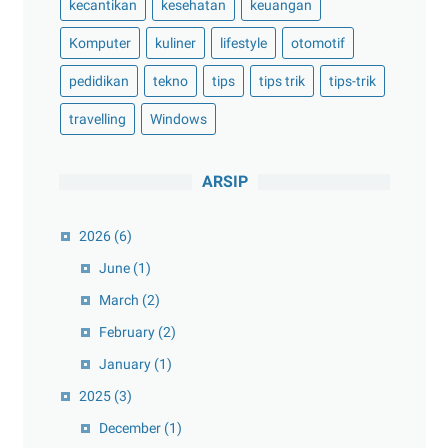
kecantikan
kesehatan
keuangan
Komputer
kuliner
lifestyle
otomotif
pedidikan
tekno
tips
tips trik
tips-trik
travelling
Windows
ARSIP
2026
(6)
June
(1)
March
(2)
February
(2)
January
(1)
2025
(3)
December
(1)