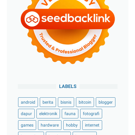
LABELS
android
berita
bisnis
bitcoin
blogger
dapur
elektronik
fauna
fotografi
games
hardware
hobby
internet