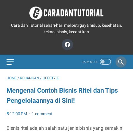
Cara dan Tutorial sehari-hari meliputi gaya hidup, kesehatan,
tekno, bisnis, kecantikan
HOME
/
KEUANGAN
/
LIFESTYLE
Mengenal Contoh Bisnis Ritel dan Tips
Pengelolaannya di Sini!
5:12:00 PM
1 comment
Bisnis ritel adalah salah satu jenis bisnis yang semakin