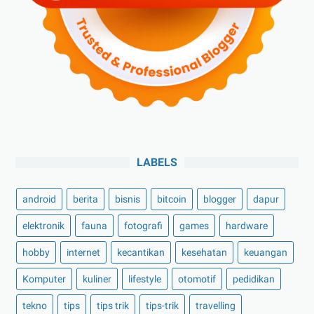
LABELS
android
berita
bisnis
bitcoin
blogger
dapur
elektronik
fauna
fotografi
games
hardware
hobby
internet
kecantikan
kesehatan
keuangan
Komputer
kuliner
lifestyle
otomotif
pedidikan
tekno
tips
tips trik
tips-trik
travelling