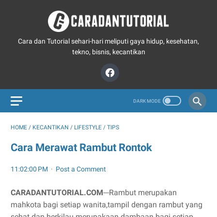
Cara dan Tutorial sehari-hari meliputi gaya hidup, kesehatan,
tekno, bisnis, kecantikan
HOME
/
KECANTIKAN
/
LIFESTYLE
/
TIPS
Cara Merawat Rambut Rontok
11:02:00 PM
Post a Comment
CARADANTUTORIAL.COM
---Rambut merupakan
mahkota bagi setiap wanita,tampil dengan rambut yang
sehat dan berkilau merupakaan dambaan bagi setiap