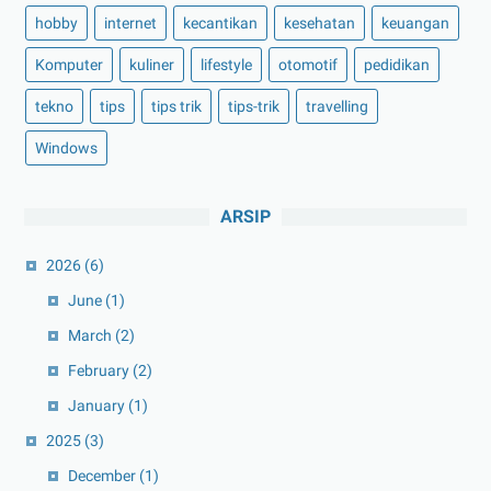
hobby
internet
kecantikan
kesehatan
keuangan
Komputer
kuliner
lifestyle
otomotif
pedidikan
tekno
tips
tips trik
tips-trik
travelling
Windows
ARSIP
2026
(6)
June
(1)
March
(2)
February
(2)
January
(1)
2025
(3)
December
(1)