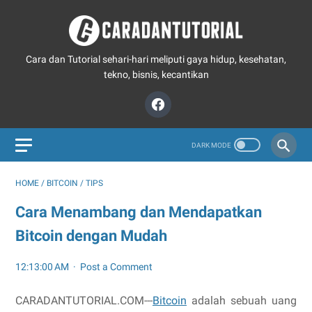
Cara dan Tutorial sehari-hari meliputi gaya hidup, kesehatan,
tekno, bisnis, kecantikan
HOME
/
BITCOIN
/
TIPS
Cara Menambang dan Mendapatkan
Bitcoin dengan Mudah
12:13:00 AM
Post a Comment
CARADANTUTORIAL.COM---
Bitcoin
adalah sebuah uang