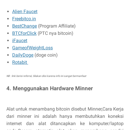
Alien Faucet
Freebitco.in
BestChange
(Program Affiliate)
BTCforClick
(PTC nya bitcoin)
iFaucet
GameofWeightLoss
DailyDoge
(doge coin)
Rotabit
NB : link berisi referral, Silakan diisi karena info ini sangat bermanfaat
4. Menggunakan Hardware Minner
Alat untuk menambang bitcoin disebut Minner,Cara Kerja
dari minner ini adalah hanya membutuhkan koneksi
internet dan alat ditancapkan ke komputer/laptop