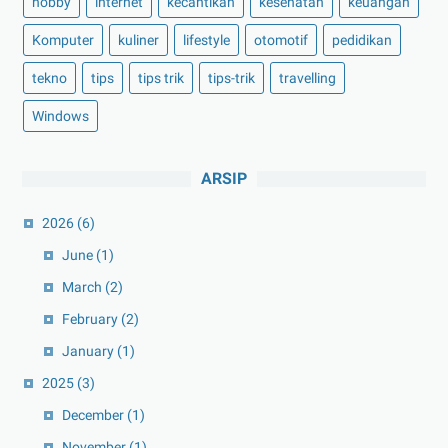
hobby
internet
kecantikan
kesehatan
keuangan
Komputer
kuliner
lifestyle
otomotif
pedidikan
tekno
tips
tips trik
tips-trik
travelling
Windows
ARSIP
2026
(6)
June
(1)
March
(2)
February
(2)
January
(1)
2025
(3)
December
(1)
November
(1)